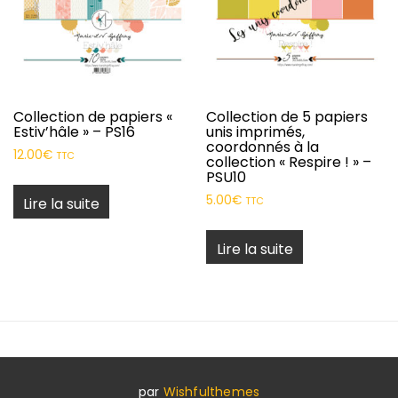
Collection de papiers «
Collection de 5 papiers
Estiv’hâle » – PS16
unis imprimés,
coordonnés à la
12.00
€
TTC
collection « Respire ! » –
PSU10
5.00
€
Lire la suite
TTC
Lire la suite
par
Wishfulthemes