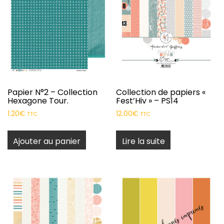
Papier N°2 – Collection
Collection de papiers «
Hexagone Tour.
Fest’Hiv » – PS14
1.20
€
12.00
€
TTC
TTC
Ajouter au panier
Lire la suite