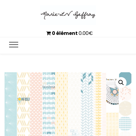
0 élément
0.00
€