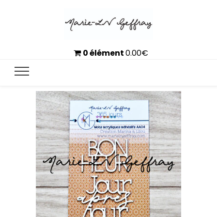
0 élément
0.00
€