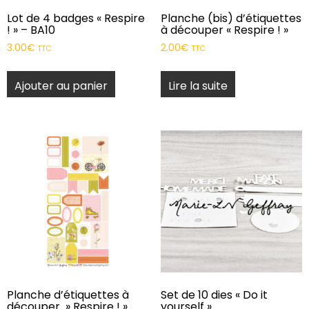
Lot de 4 badges « Respire
Planche (bis) d’étiquettes
! » – BA10
à découper « Respire ! »
3.00
€
2.00
€
TTC
TTC
Ajouter au panier
Lire la suite
Planche d’étiquettes à
Set de 10 dies « Do it
découper » Respire ! »
yourself »