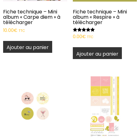
Fiche technique – Mini
Fiche technique – Mini
album « Carpe diem » à
album « Respire » à
télécharger
télécharger
10.00
€
TTC
Note
0.00
€
TTC
5.00
sur 5
Ajouter au panier
Ajouter au panier