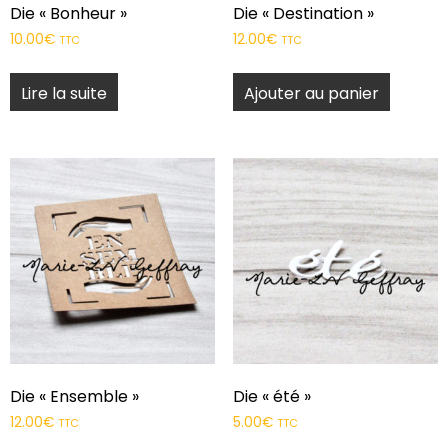
Die « Bonheur »
Die « Destination »
10.00
€
12.00
€
TTC
TTC
Lire la suite
Ajouter au panier
Die « Ensemble »
Die « été »
12.00
€
5.00
€
TTC
TTC