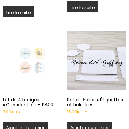
Lire la suite
Lire la suite
Lot de 4 badges
Set de 6 dies « Étiquettes
« Confidentiel » – BA03
et tickets »
3.00
€
16.00
€
TTC
TTC
Ajouter au panier
Ajouter au panier