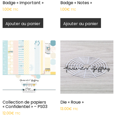
Badge « Important »
Badge « Notes »
1.00
€
1.00
€
TTC
TTC
Ajouter au panier
Ajouter au panier
Collection de papiers
Die « Roue »
« Confidentiel » – PS03
13.00
€
TTC
12.00
€
TTC