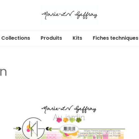
Collections
Produits
Kits
Fiches techniques
Libr’Air
Acryliques adhésifs
Cartes cadeaux
in
Ecl’Or
Albums et pochettes
Douces heures
Badges
Enchan’Thé
Box
Au jardin
Calendrier de l’Avent
Dans ma bulle
Dies
365 jours
Etiquettes à découper