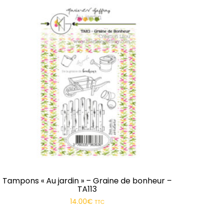
Tampons « Au jardin » – Graine de bonheur –
TA113
14.00
€
TTC