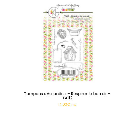
Tampons « Au jardin » – Respirer le bon air –
TA112
14.00
€
TTC