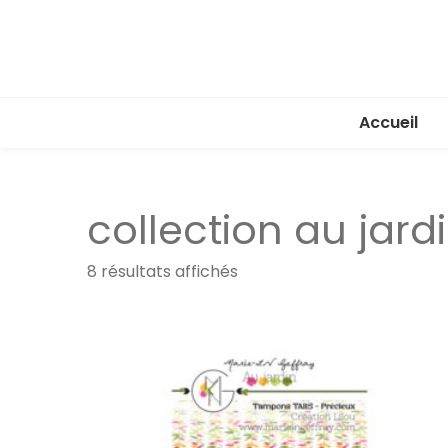
Accueil
collection au jard
Trié
8 résultats affichés
par
popularité