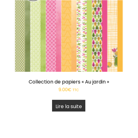
Mer Nature
Etiquettes adhésives
Bohème
Papiers
Pôl’air
Pochoirs
Hexagone Tour
Stickers en relief
Estiv’hâle
Tampons
Past’elles
Produits complémentaires
Collection de papiers « Au jardin »
9.00
€
TTC
Festhiv
Lire la suite
Trop Stylé
Natur ailes
En attendant