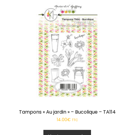
Respire
Plaisirs d’hiver
Octobre
Famille
Porte-Bonheur
Hiverning
Âmes Soeurs
Confidentiel
Tampons « Au jardin » – Bucolique – TA114
J’veux du soleil !
14.00
€
TTC
Dessine-moi