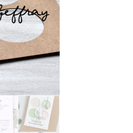
Mer Nature
Etiquettes adhésives
Bohème
Papiers
Pôl’air
Pochoirs
Hexagone Tour
Stickers en relief
Estiv’hâle
Tampons
Past’elles
Produits complémentaires
Festhiv
Trop Stylé
Natur ailes
En attendant