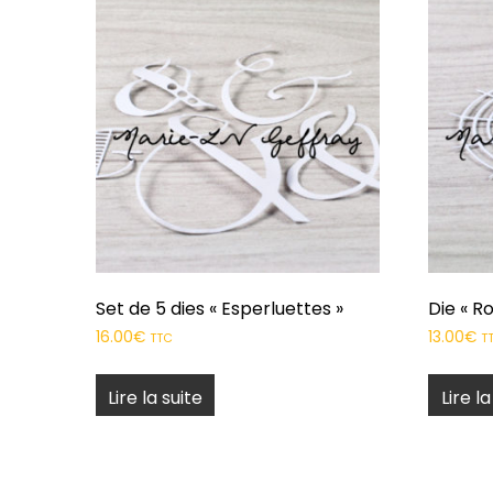
Set de 5 dies « Esperluettes »
Die « R
16.00
€
13.00
€
TTC
T
Lire la suite
Lire la