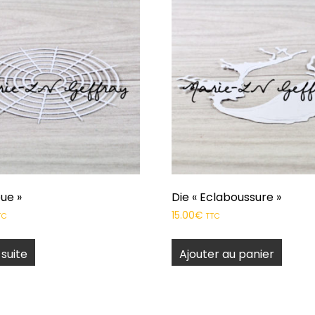
oue »
Die « Eclaboussure »
15.00
€
TC
TTC
 suite
Ajouter au panier