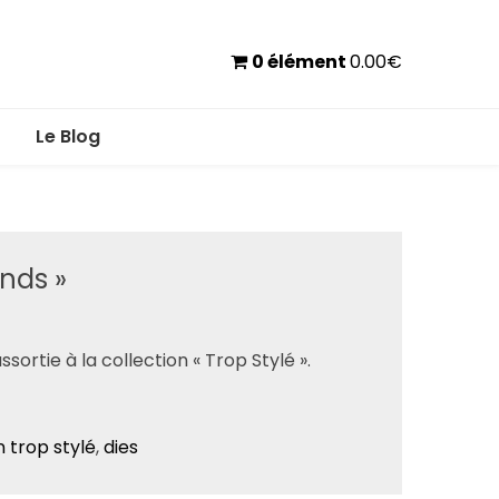
0 élément
0.00
€
Le Blog
onds »
ortie à la collection « Trop Stylé ».
n trop stylé
,
dies