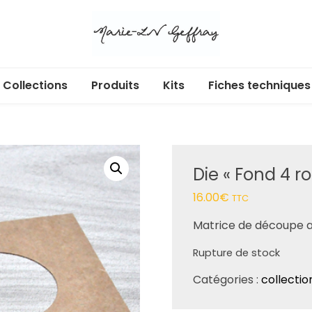
Collections
Produits
Kits
Fiches techniques
Libr’Air
Acryliques adhésifs
Cartes cadeaux
Ecl’Or
Albums et pochettes
Die « Fond 4 r
Douces heures
Badges
16.00
€
TTC
Enchan’Thé
Box
Matrice de découpe ass
Au jardin
Calendrier de l’Avent
Rupture de stock
Dans ma bulle
Dies
Catégories :
collectio
365 jours
Etiquettes à découper