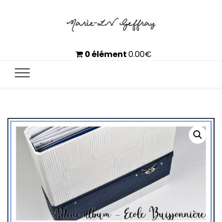
0 élément
0.00
€