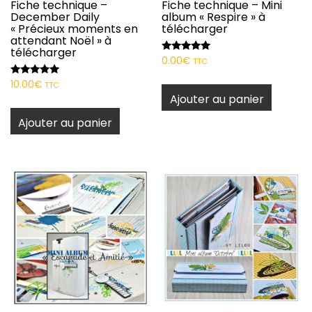
Fiche technique –
Fiche technique – Mini
December Daily
album « Respire » à
« Précieux moments en
télécharger
attendant Noël » à
télécharger
Note
0.00
€
TTC
5.00
sur 5
Note
10.00
€
TTC
5.00
Ajouter au panier
sur 5
Ajouter au panier