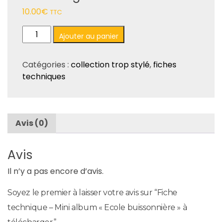
10.00
€
TTC
quantité
Ajouter au panier
de
Fiche
Catégories :
collection trop stylé
,
fiches
technique
techniques
-
Mini
album
"Ecole
Avis (0)
buissonnière"
à
télécharger
Avis
Il n’y a pas encore d’avis.
Soyez le premier à laisser votre avis sur “Fiche
technique – Mini album « Ecole buissonnière » à