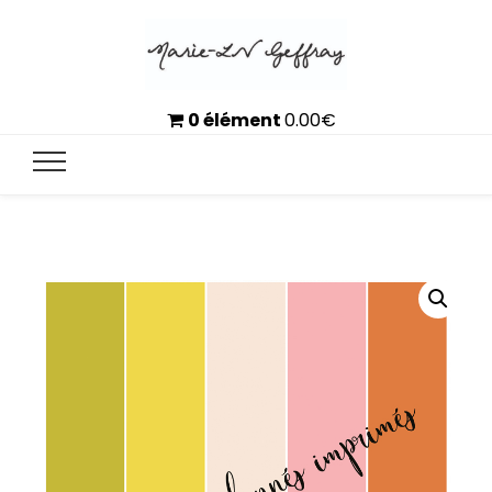
0 élément
0.00
€