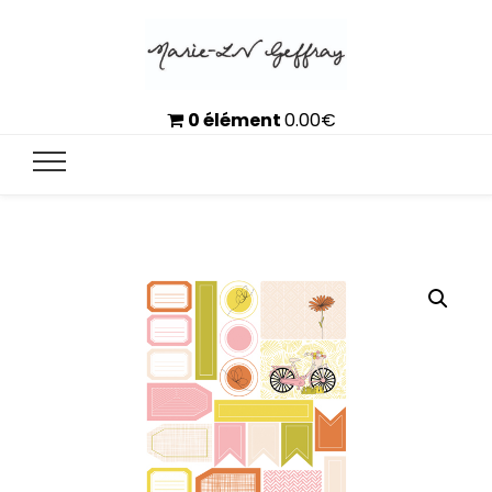
0 élément
0.00
€