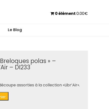
0 élément
0.00
€
Le Blog
« Breloques polas » –
’Air – DI233
écoupe assorties à la collection «Libr’Air».
nier