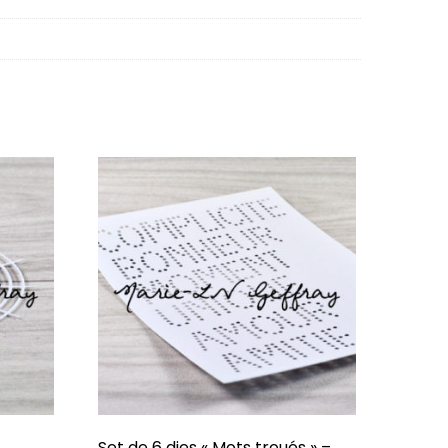
Set de 6 dies « Mots troués » –