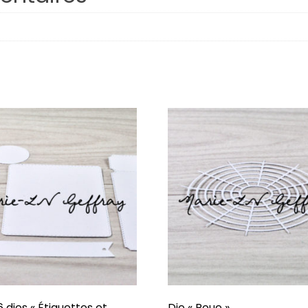
Respire
Plaisirs d’hiver
Octobre
Famille
Porte-Bonheur
Hiverning
Âmes Soeurs
Confidentiel
J’veux du soleil !
Dessine-moi
6 dies « Étiquettes et
Die « Roue »