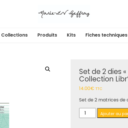
Collections
Produits
Kits
Fiches techniques
Libr’Air
Acryliques adhésifs
Cartes cadeaux
Ecl’Or
Albums et pochettes
Set de 2 dies 
Douces heures
Badges
Collection Libr
Enchan’Thé
Box
14.00
€
TTC
Au jardin
Calendrier de l’Avent
Set de 2 matrices de d
quantité
Dans ma bulle
Dies
Ajouter au pa
de
Set
365 jours
Etiquettes à découper