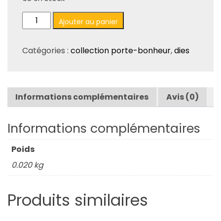
quantité
Ajouter au panier
de
Set
Catégories :
collection porte-bonheur
,
dies
de
7
dies
"Feuillages"
Informations complémentaires
Avis (0)
-
DI14
Informations complémentaires
Poids
0.020 kg
Produits similaires