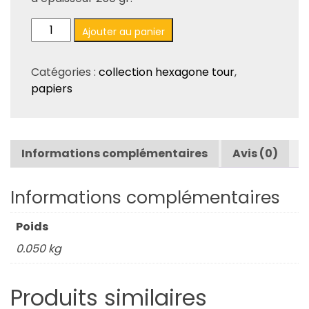
quantité
Ajouter au panier
de
Papier
Catégories :
collection hexagone tour
,
N°2
papiers
-
Collection
Hexagone
Tour.
Informations complémentaires
Avis (0)
Informations complémentaires
Poids
0.050 kg
Produits similaires