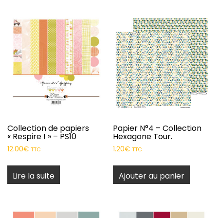
Collection de papiers
Papier N°4 – Collection
« Respire ! » – PS10
Hexagone Tour.
12.00
€
1.20
€
TTC
TTC
Lire la suite
Ajouter au panier