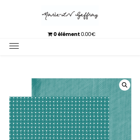
0 élément
0.00
€