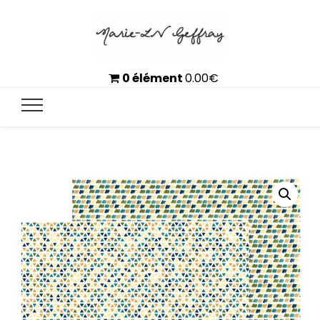
0 élément
0.00
€