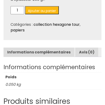
quantité
Ajouter au panier
de
Papier
Catégories :
collection hexagone tour
,
N°4
papiers
-
Collection
Hexagone
Tour.
Informations complémentaires
Avis (0)
Informations complémentaires
Poids
0.050 kg
Produits similaires