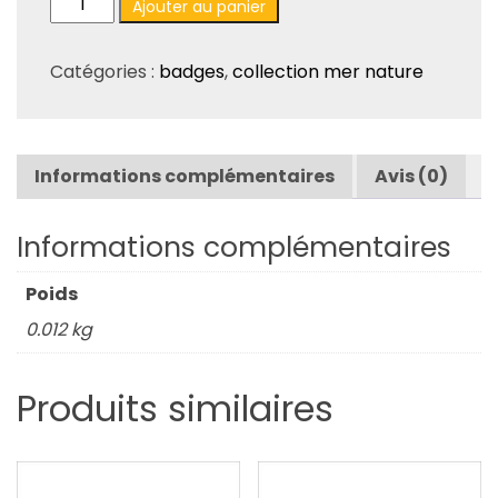
Ajouter au panier
de
Lot
Catégories :
badges
,
collection mer nature
de
4
badges
»
Informations complémentaires
Avis (0)
Mer
Nature
»
Informations complémentaires
–
BA20
Poids
0.012 kg
Produits similaires