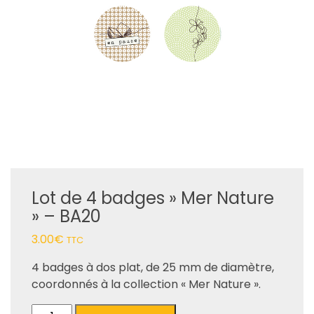
Lot de 4 badges » Mer Nature
» – BA20
3.00
€
TTC
4 badges à dos plat, de 25 mm de diamètre,
coordonnés à la collection « Mer Nature ».
quantité