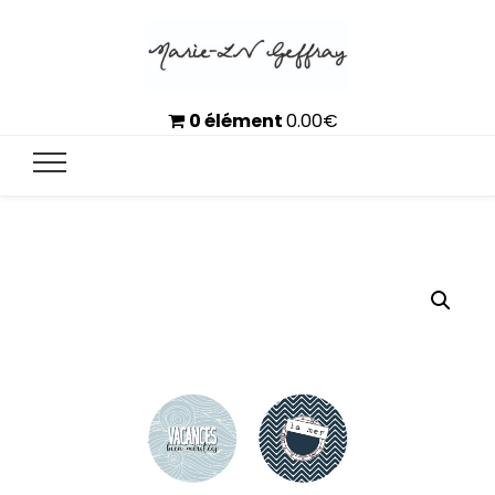
0 élément
0.00
€