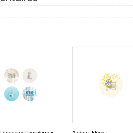
Respire
Plaisirs d’hiver
Octobre
Famille
Porte-Bonheur
Hiverning
Âmes Soeurs
Confidentiel
J’veux du soleil !
Dessine-moi
4 badges « Hiverning » –
Badge « Idées »