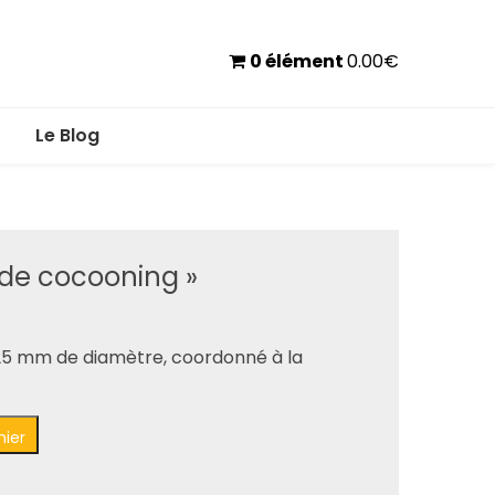
0 élément
0.00
€
Le Blog
 de cocooning »
 25 mm de diamètre, coordonné à la
nier