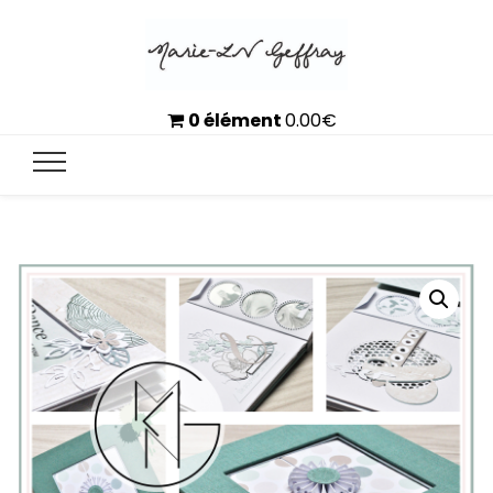
0 élément
0.00
€