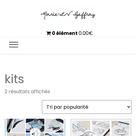
0 élément
0.00
€
kits
Trié
2 résultats affichés
par
popularité