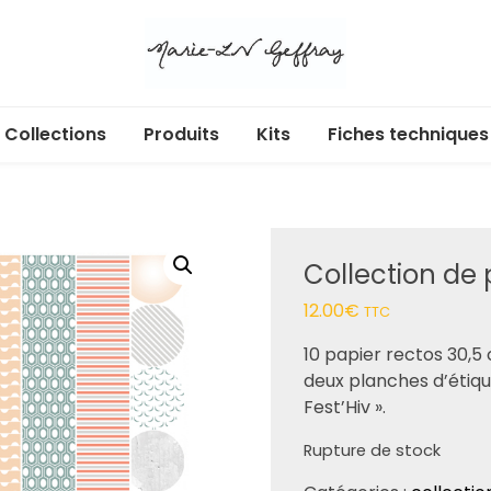
Collections
Produits
Kits
Fiches techniques
Libr’Air
Acryliques adhésifs
Cartes cadeaux
Ecl’Or
Albums et pochettes
Collection de p
Douces heures
Badges
12.00
€
TTC
Enchan’Thé
Box
10 papier rectos 30,5
deux planches d’étiqu
Au jardin
Calendrier de l’Avent
Fest’Hiv ».
Dans ma bulle
Dies
Rupture de stock
365 jours
Etiquettes à découper