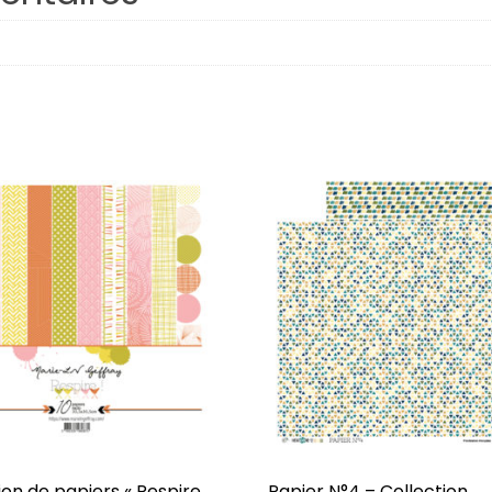
Respire
Plaisirs d’hiver
Octobre
Famille
Porte-Bonheur
Hiverning
Âmes Soeurs
Confidentiel
J’veux du soleil !
Dessine-moi
ion de papiers « Respire
Papier N°4 – Collection