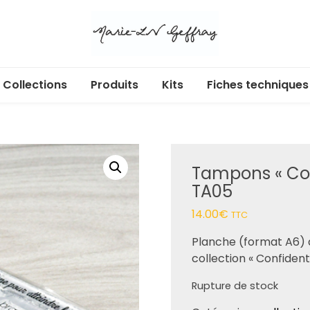
Collections
Produits
Kits
Fiches techniques
Libr’Air
Acryliques adhésifs
Cartes cadeaux
Ecl’Or
Albums et pochettes
Tampons « Con
Douces heures
Badges
TA05
Enchan’Thé
Box
14.00
€
TTC
Au jardin
Calendrier de l’Avent
Planche (format A6) 
collection « Confidenti
Dans ma bulle
Dies
Rupture de stock
365 jours
Etiquettes à découper