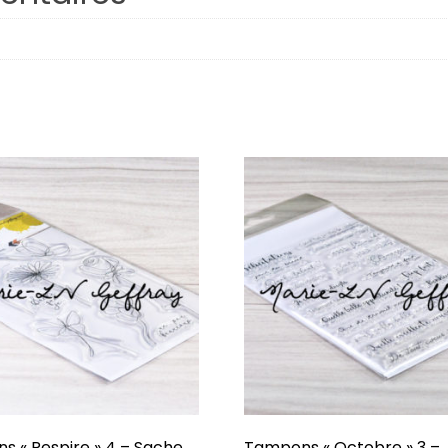
Respire
Plaisirs d’hiver
Octobre
Famille
Porte-Bonheur
Hiverning
Âmes Soeurs
Confidentiel
J’veux du soleil !
Dessine-moi
 « Respire » 4 – Sache
Tampons « Octobre » 3 –