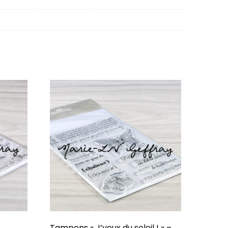
Tampons « J’veux du soleil ! » –