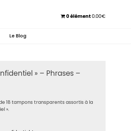
0 élément
0.00
€
Le Blog
fidentiel » – Phrases –
de 18 tampons transparents assortis à la
el ».