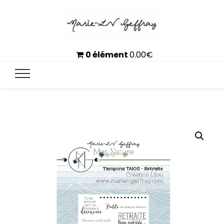
0 élément
0.00
€