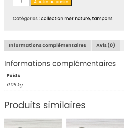
Ajouter au panier
de
Tampons
Catégories :
collection mer nature
,
tampons
«
Mer
Nature
»
Informations complémentaires
Avis (0)
–
Retraite
–
Informations complémentaires
TA105.
Poids
0.05 kg
Produits similaires