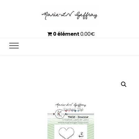
0 élément
0.00
€