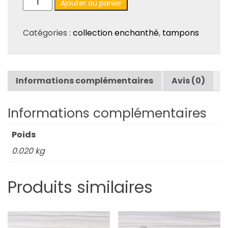
Ajouter au panier
de
Tampons
Catégories :
collection enchanthé
,
tampons
«
Enchan'Thé
»
–
Informations complémentaires
Avis (0)
Douceur
–
TA136
Informations complémentaires
Poids
0.020 kg
Produits similaires