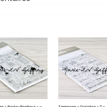
Respire
Plaisirs d’hiver
Octobre
Famille
Porte-Bonheur
Hiverning
Âmes Soeurs
Confidentiel
J’veux du soleil !
Dessine-moi
s « Porte-Bonheur » –
Tampons « Octobre » 2 –