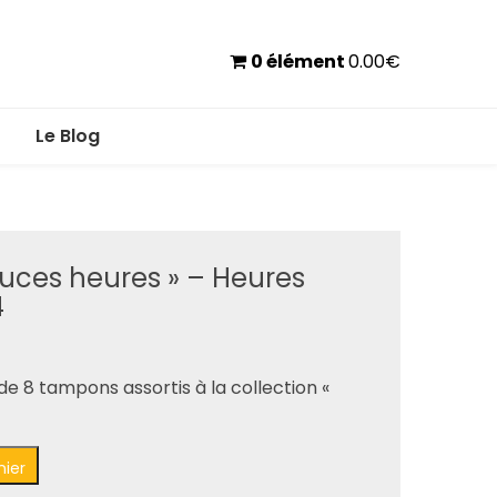
0 élément
0.00
€
Le Blog
ces heures » – Heures
4
e 8 tampons assortis à la collection «
nier