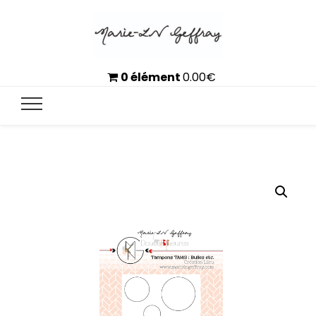
0 élément
0.00
€