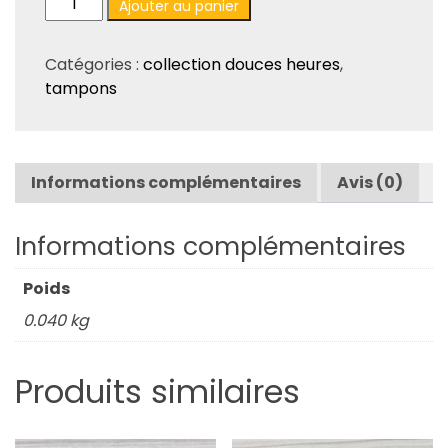
Ajouter au panier
de
Tampons
Catégories :
collection douces heures
,
«
tampons
Douces
heures
»
–
Informations complémentaires
Avis (0)
Bulles
etc.
–
Informations complémentaires
TA145
Poids
0.040 kg
Produits similaires