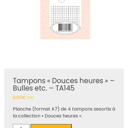
Tampons « Douces heures » –
Bulles etc. – TA145
9.00
€
TTC
Planche (format A7) de 4 tampons assortis à
la collection « Douces heures ».
quantité