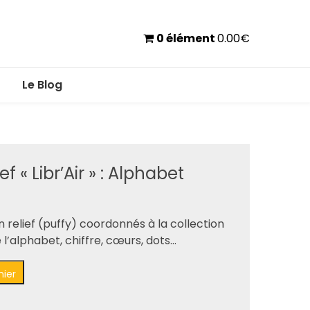
0 élément
0.00
€
Le Blog
ef « Libr’Air » : Alphabet
 relief (puffy) coordonnés à la collection
de l’alphabet, chiffre, cœurs, dots…
nier