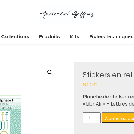
Collections
Produits
Kits
Fiches techniques
Libr’Air
Acryliques adhésifs
Cartes cadeaux
Ecl’Or
Albums et pochettes
Stickers en reli
Douces heures
Badges
6.00
€
TTC
Enchan’Thé
Box
Planche de stickers en
« Libr’Air » – Lettres 
Au jardin
Calendrier de l’Avent
quantité
Dans ma bulle
Dies
Ajouter au pa
de
Stickers
365 jours
Etiquettes à découper