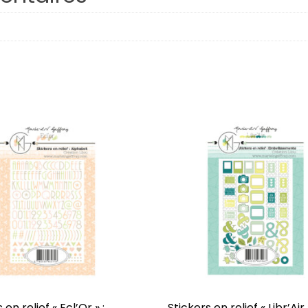
Respire
Plaisirs d’hiver
Octobre
Famille
Porte-Bonheur
Hiverning
Âmes Soeurs
Confidentiel
J’veux du soleil !
Dessine-moi
 en relief « Ecl’Or » :
Stickers en relief « Libr’Air »