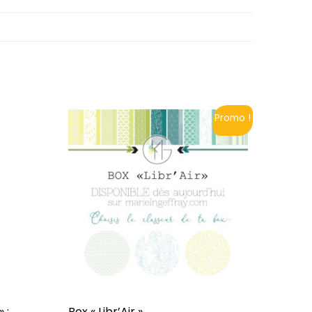
Promo !
 :
Box « Libr’Air »