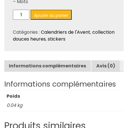
– Mots
quantité
Ajouter au panier
de
Stickers
Catégories :
Calendriers de l'Avent
,
collection
en
douces heures
,
stickers
relief
"Édition
limitée"
:
Informations complémentaires
Avis (0)
Mots
Informations complémentaires
Poids
0.04 kg
Produits similaires