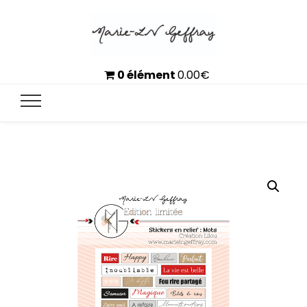
0 élément
0.00
€