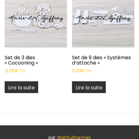
Set de 3 dies
Set de 9 dies « Systèmes
« Cocooning »
d’attache »
12.00
€
11.00
€
TTC
TTC
Lire la suite
Lire la suite
par
Wishfulthemes