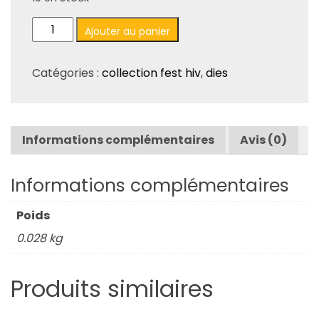
quantité
Ajouter au panier
de
Set
Catégories :
collection fest hiv
,
dies
de
6
dies
"Mots
Informations complémentaires
Avis (0)
troués
carterie"
Informations complémentaires
Poids
0.028 kg
Produits similaires