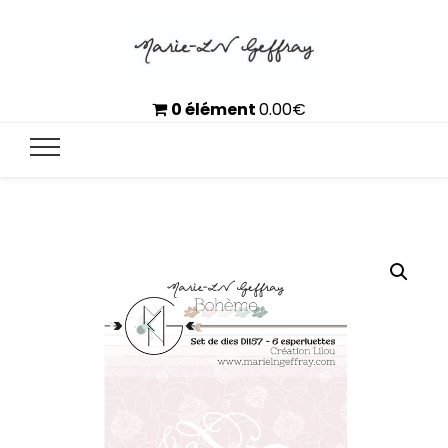
0 élément
0.00
€