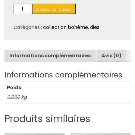
quantité
Ajouter au panier
de
Set
Catégories :
collection bohème
,
dies
de
6
dies
"6
Informations complémentaires
Avis (0)
esperluettes"
-
Collection
Informations complémentaires
"Bohème"
Poids
0.060 kg
Produits similaires