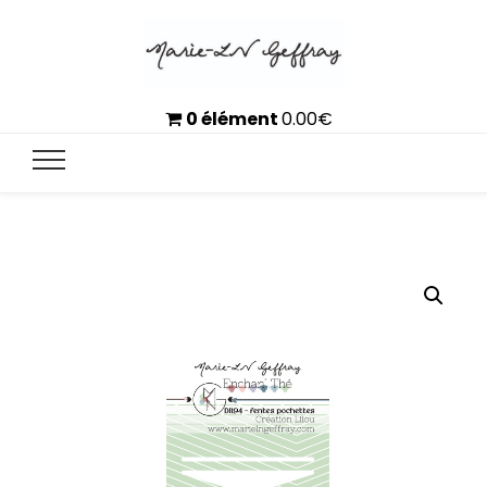
0 élément
0.00
€