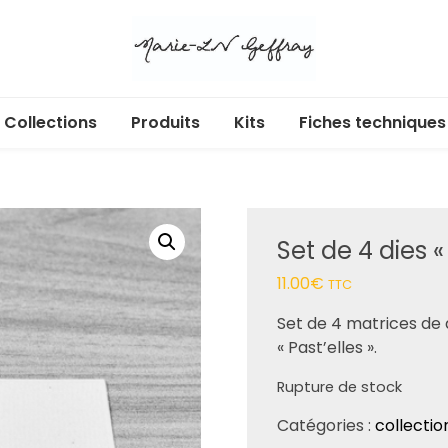
Collections
Produits
Kits
Fiches techniques
Libr’Air
Acryliques adhésifs
Cartes cadeaux
Ecl’Or
Albums et pochettes
Set de 4 dies 
Douces heures
Badges
11.00
€
TTC
Enchan’Thé
Box
Set de 4 matrices de 
« Past’elles ».
Au jardin
Calendrier de l’Avent
Rupture de stock
Dans ma bulle
Dies
Catégories :
collectio
365 jours
Etiquettes à découper