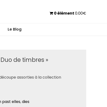
0 élément
0.00
€
Le Blog
« Duo de timbres »
découpe assorties à la collection
n past elles
,
dies