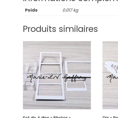
Poids
0.017 kg
Produits similaires
Set de 4 dies « Photos »
Die « Bo