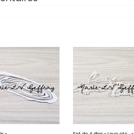
Respire
Plaisirs d’hiver
Octobre
Famille
Porte-Bonheur
Hiverning
Âmes Soeurs
Confidentiel
J’veux du soleil !
Dessine-moi
is »
Set de 4 dies « Love etc… »