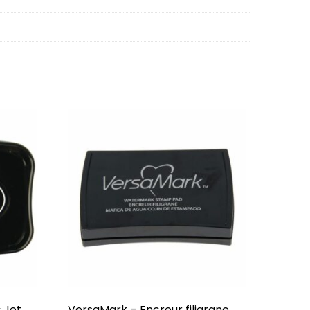
 Jet
VersaMark – Encreur filigrane