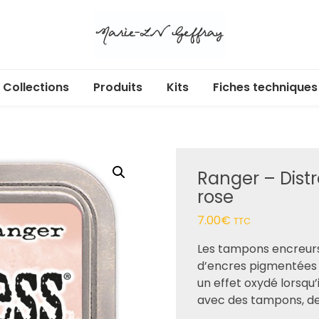
Collections
Produits
Kits
Fiches techniques
Libr’Air
Acryliques adhésifs
Cartes cadeaux
Ecl’Or
Albums et pochettes
Ranger – Distr
Douces heures
Badges
rose
Enchan’Thé
Box
7.00
€
TTC
Au jardin
Calendrier de l’Avent
Les tampons encreurs 
d’encres pigmentées e
Dans ma bulle
Dies
un effet oxydé lorsqu’i
avec des tampons, des
365 jours
Etiquettes à découper