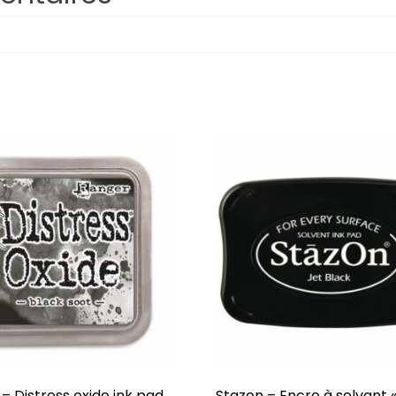
Respire
Plaisirs d’hiver
Octobre
Famille
Porte-Bonheur
Hiverning
Âmes Soeurs
Confidentiel
J’veux du soleil !
Dessine-moi
– Distress oxide ink pad
Stazon – Encre à solvant «