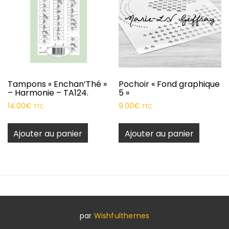
Tampons « Enchan’Thé »
Pochoir « Fond graphique
– Harmonie – TA124.
5 »
14.00
€
9.00
€
TTC
TTC
Ajouter au panier
Ajouter au panier
par
Wishfulthemes