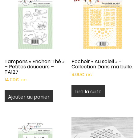
Tampons « Enchan’Thé »
Pochoir « Au soleil » –
– Petites douceurs –
Collection Dans ma bulle.
TA127
9.00
€
TTC
14.00
€
TTC
Lire la suite
Ajouter au panier