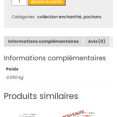
Ajouter au panier
de
Pochoir
Catégories :
collection enchanthé
,
pochoirs
«
Enchan'
thé
»
Informations complémentaires
Avis (0)
–
Collection
Enchan'Thé.
Informations complémentaires
Poids
0.050 kg
Produits similaires