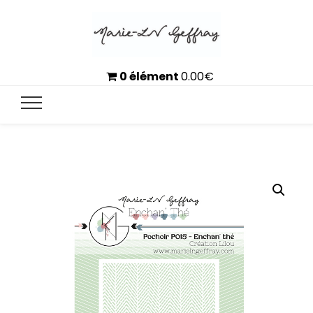
0 élément
0.00
€