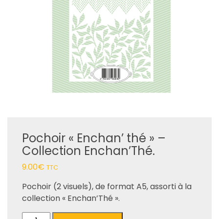
Pochoir « Enchan’ thé » –
Collection Enchan’Thé.
9.00
€
TTC
Pochoir (2 visuels), de format A5, assorti à la
collection « Enchan’Thé ».
quantité