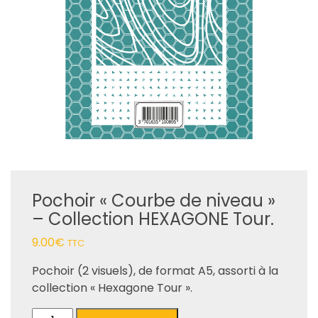
Pochoir « Courbe de niveau »
– Collection HEXAGONE Tour.
9.00
€
TTC
Pochoir (2 visuels), de format A5, assorti à la
collection « Hexagone Tour ».
quantité