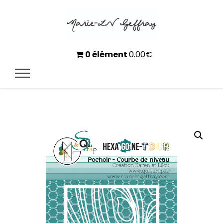
0 élément
0.00
€