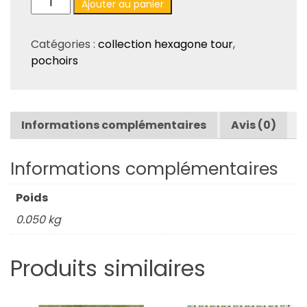
Ajouter au panier
de
Pochoir
Catégories :
collection hexagone tour
,
"Courbe
pochoirs
de
niveau"
-
Collection
Informations complémentaires
Avis (0)
HEXAGONE
Tour.
Informations complémentaires
Poids
0.050 kg
Produits similaires