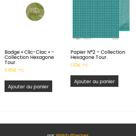
Badge « Clic-Clac » –
Papier N°2 – Collection
Collection Hexagone
Hexagone Tour.
Tour.
1.20
€
TTC
0.65
€
TTC
Ajouter au panier
Ajouter au panier
par
Wishfulthemes