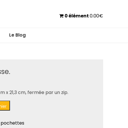
0 élément
0.00
€
Le Blog
se.
cm x 21,3 cm, fermée par un zip.
nier
 pochettes