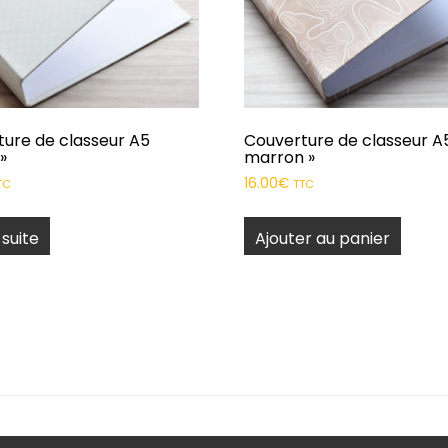
ure de classeur A5
Couverture de classeur A5
 »
marron »
16.00
€
TC
TTC
 suite
Ajouter au panier