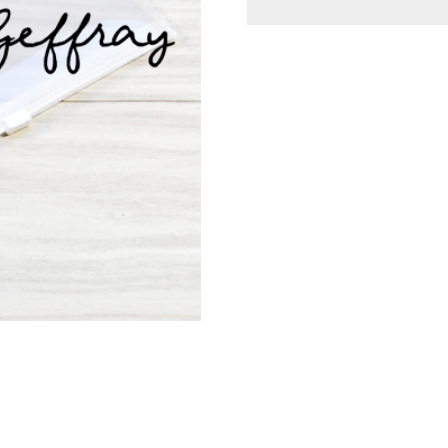
Mer Nature
Etiquettes adhésives
Bohème
Papiers
Pôl’air
Pochoirs
Hexagone Tour
Stickers en relief
Estiv’hâle
Tampons
Past’elles
Produits complémentaires
Festhiv
Trop Stylé
Natur ailes
En attendant