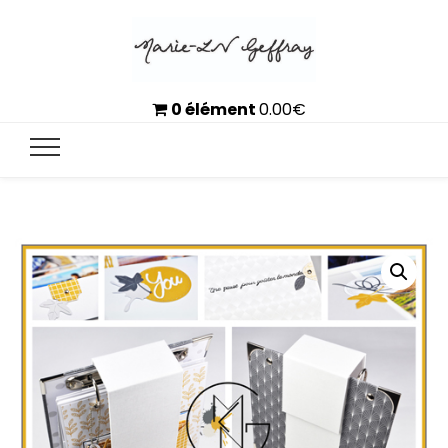
0 élément
0.00
€