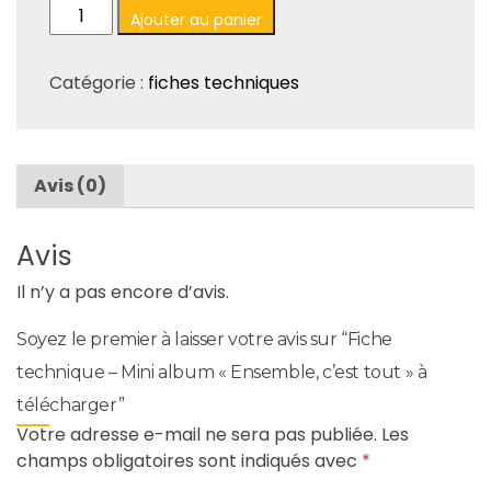
quantité
Ajouter au panier
de
Fiche
Catégorie :
fiches techniques
technique
-
Mini
album
Avis (0)
"Ensemble,
c'est
tout"
Avis
à
Il n’y a pas encore d’avis.
télécharger
Soyez le premier à laisser votre avis sur “Fiche
technique – Mini album « Ensemble, c’est tout » à
télécharger”
Votre adresse e-mail ne sera pas publiée.
Les
champs obligatoires sont indiqués avec
*