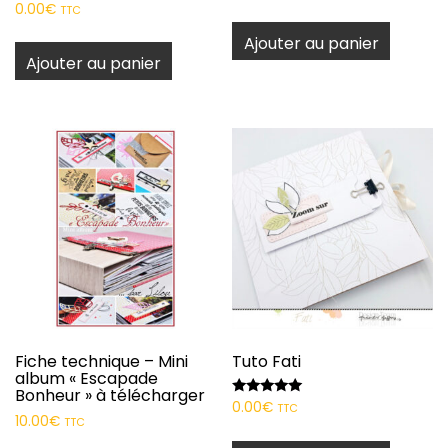
Note
0.00
€
TTC
5.00
sur 5
Ajouter au panier
Ajouter au panier
Fiche technique – Mini
Tuto Fati
album « Escapade
Bonheur » à télécharger
Note
0.00
€
TTC
5.00
10.00
€
TTC
sur 5