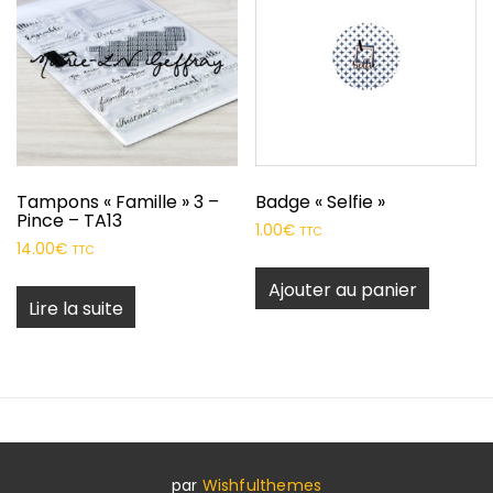
Tampons « Famille » 3 –
Badge « Selfie »
Pince – TA13
1.00
€
TTC
14.00
€
TTC
Ajouter au panier
Lire la suite
par
Wishfulthemes