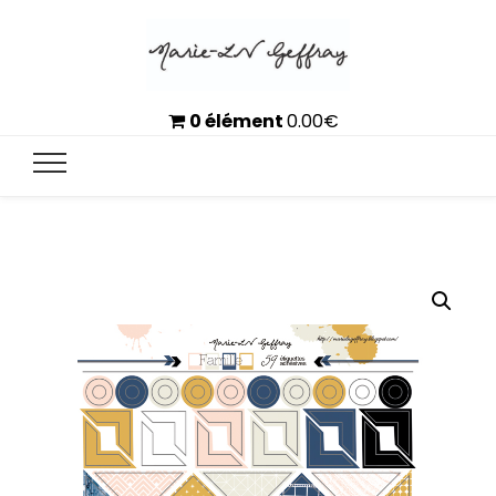
0 élément
0.00
€