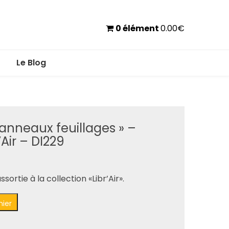
0 élément
0.00
€
Le Blog
6 anneaux feuillages » –
’Air – DI229
ortie à la collection «Libr’Air».
nier