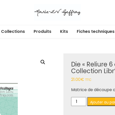
Collections
Produits
Kits
Fiches techniques
Libr’Air
Acryliques adhésifs
Cartes cadeaux
Ecl’Or
Albums et pochettes
Die « Reliure 
Douces heures
Badges
Collection Libr
Enchan’Thé
Box
21.00
€
TTC
Au jardin
Calendrier de l’Avent
Matrice de découpe ass
quantité
Dans ma bulle
Dies
Ajouter au pa
de
Die
365 jours
Etiquettes à découper