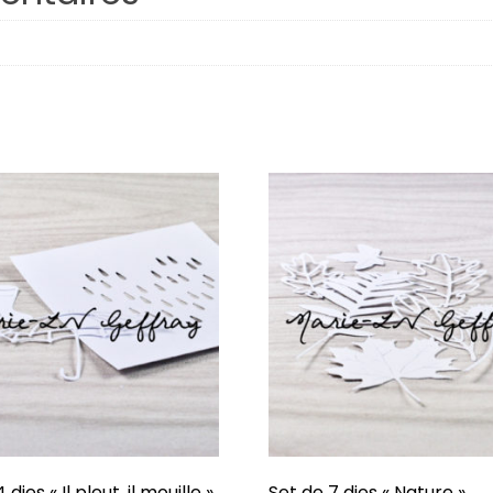
Respire
Plaisirs d’hiver
Octobre
Famille
Porte-Bonheur
Hiverning
Âmes Soeurs
Confidentiel
J’veux du soleil !
Dessine-moi
 dies « Il pleut, il mouille »
Set de 7 dies « Nature »