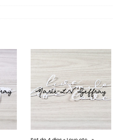
Set de 4 dies « Love etc… »