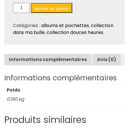
quantité
Ajouter au panier
de
Couverture
Catégories :
albums et pochettes
,
collection
de
dans ma bulle
,
collection douces heures
classeur
A5
«
rouge
Informations complémentaires
Avis (0)
»
-
Douces
Informations complémentaires
heures
Poids
0.180 kg
Produits similaires