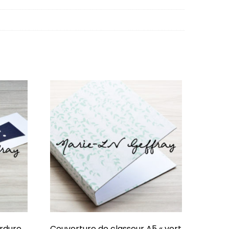
ordure
Couverture de classeur A5 « vert