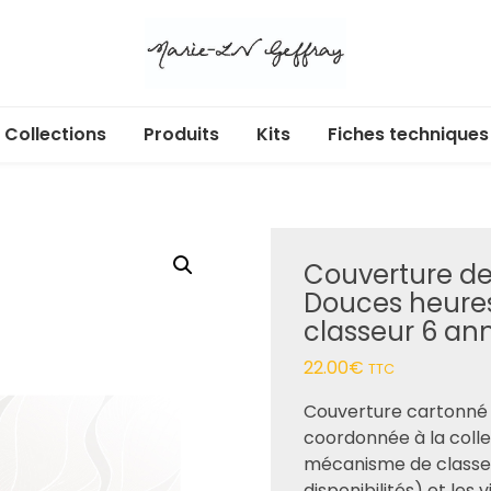
Collections
Produits
Kits
Fiches techniques
Libr’Air
Acryliques adhésifs
Cartes cadeaux
Ecl’Or
Albums et pochettes
Couverture de 
Douces heures
Badges
Douces heure
classeur 6 an
Enchan’Thé
Box
22.00
€
TTC
Au jardin
Calendrier de l’Avent
Couverture cartonné d
Dans ma bulle
Dies
coordonnée à la colle
mécanisme de classeu
365 jours
Etiquettes à découper
disponibilités) et les v