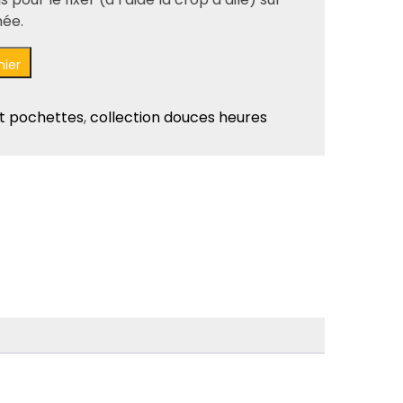
née.
nier
t pochettes
,
collection douces heures