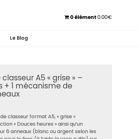
0 élément
0.00
€
Le Blog
classeur A5 « grise » –
s + 1 mécanisme de
neaux
e classeur format A5, « grise »
ction « Douces heures » ainsi qu’un
r 6 anneaux (blanc ou argent selon les
is pour le fixer (à l’aide la crop a dile) sur