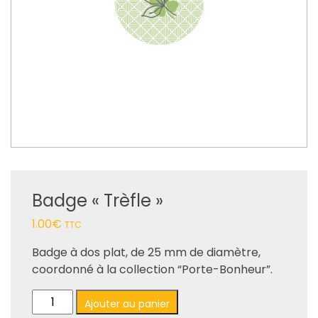
Badge « Trèfle »
1.00
€
TTC
Badge à dos plat, de 25 mm de diamètre,
coordonné à la collection “Porte-Bonheur”.
quantité
Ajouter au panier
de