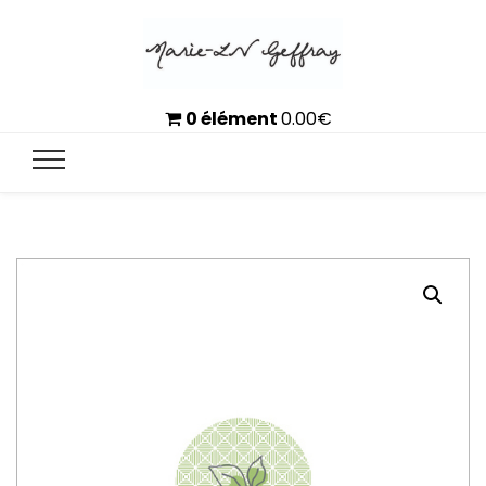
0 élément
0.00
€