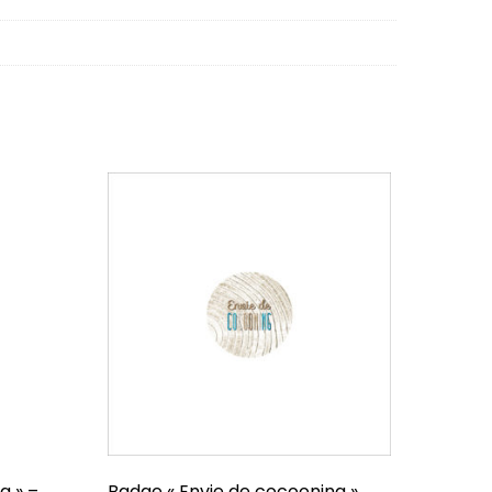
g » –
Badge « Envie de cocooning »