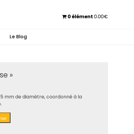
0 élément
0.00
€
Le Blog
se »
 25 mm de diamètre, coordonné à la
.
nier