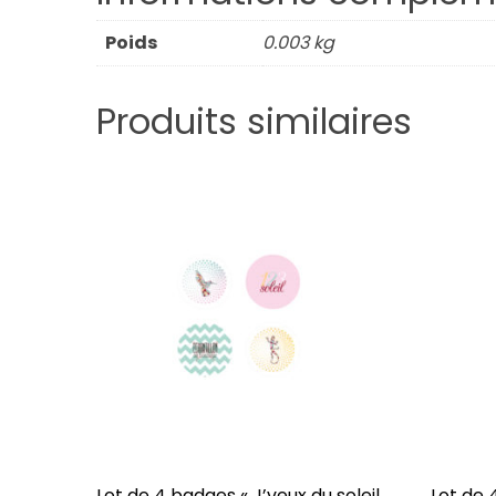
Poids
0.003 kg
Produits similaires
Lot de 4 badges « J’veux du soleil
Lot de 