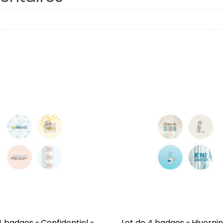
Respire
Plaisirs d’hiver
Octobre
Famille
Porte-Bonheur
Hiverning
Âmes Soeurs
Confidentiel
J’veux du soleil !
Dessine-moi
4 badges « Confidentiel »
Lot de 4 badges « Hivernin