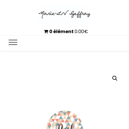
0 élément
0.00
€