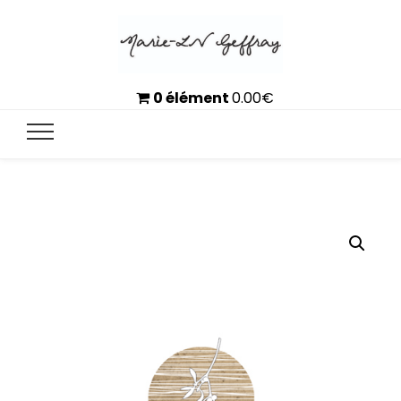
0 élément
0.00
€