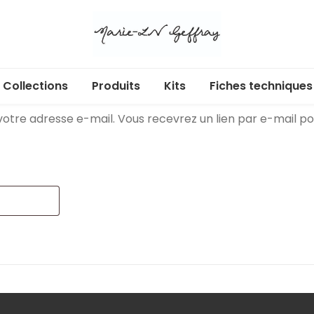
Collections
Produits
Kits
Fiches techniques
ou votre adresse e-mail. Vous recevrez un lien par e-mail 
Libr’Air
Acryliques adhésifs
Cartes cadeaux
Ecl’Or
Albums et pochettes
Douces heures
Badges
Enchan’Thé
Box
Au jardin
Calendrier de l’Avent
Dans ma bulle
Dies
365 jours
Etiquettes à découper