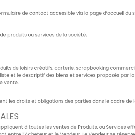
Mer Nature
Etiquettes adhésives
formulaire de contact accessible via la page d’accueil du si
Bohème
Papiers
e produits ou services de la société,
Pôl’air
Pochoirs
Hexagone Tour
Stickers en relief
Estiv’hâle
Tampons
duits de loisirs créatifs, carterie, scrapbooking commerci
iste et le descriptif des biens et services proposés par l
Past’elles
Produits complémentaires
e vente.
Festhiv
 les droits et obligations des parties dans le cadre de l
Trop Stylé
RALES
Natur ailes
liquent à toutes les ventes de Produits, ou Services eff
En attendant
at entre l’Acheteur et le Vendeur. Le Vendeur se réserve l