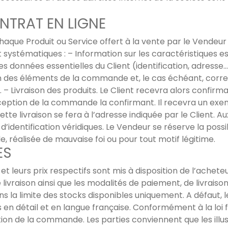
NTRAT EN LIGNE
chaque Produit ou Service offert à la vente par le Vendeur
ystématiques : – Information sur les caractéristiques ess
es données essentielles du Client (identification, adresse
 des éléments de la commande et, le cas échéant, correct
 – Livraison des produits. Le Client recevra alors confirm
eption de la commande la confirmant. Il recevra un exem
ette livraison se fera à l’adresse indiquée par le Client. A
identification véridiques. Le Vendeur se réserve la possib
éalisée de mauvaise foi ou pour tout motif légitime.
ES
et leurs prix respectifs sont mis à disposition de l’acheteur
de livraison ainsi que les modalités de paiement, de livraiso
la limite des stocks disponibles uniquement. A défaut, l
en détail et en langue française. Conformément à la loi fra
dation de la commande. Les parties conviennent que les ill