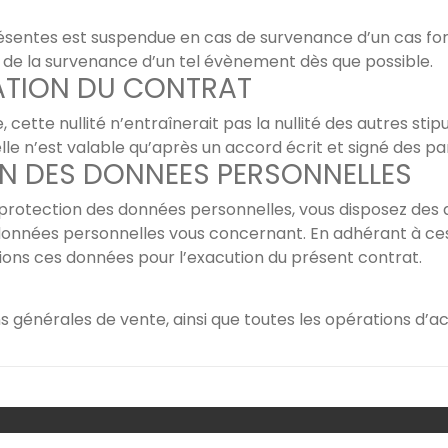
ésentes est suspendue en cas de survenance d’un cas fort
t de la survenance d’un tel évènement dès que possible.
ICATION DU CONTRAT
, cette nullité n’entraînerait pas la nullité des autres st
le n’est valable qu’après un accord écrit et signé des par
ION DES DONNEES PERSONNELLES
ection des données personnelles, vous disposez des dro
es données personnelles vous concernant. En adhérant à ce
sions ces données pour l’exacution du présent contrat.
s générales de vente, ainsi que toutes les opérations d’ac
par
Wishfulthemes