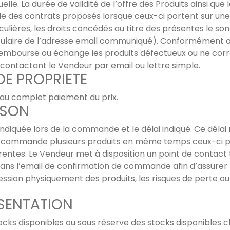
lle. La durée de validité de l’offre des Produits ainsi que l
le des contrats proposés lorsque ceux-ci portent sur une
iculières, les droits concédés au titre des présentes le s
tulaire de l’adresse email communiqué). Conformément au
rembourse ou échange les produits défectueux ou ne cor
tactant le Vendeur par email ou lettre simple.
DE PROPRIETE
’au complet paiement du prix.
ISON
té indiquée lors de la commande et le délai indiqué. Ce dél
t commande plusieurs produits en même temps ceux-ci pe
érentes. Le Vendeur met à disposition un point de contact
dans l’email de confirmation de commande afin d’assurer 
ession physiquement des produits, les risques de pert
RESENTATION
cks disponibles ou sous réserve des stocks disponibles c