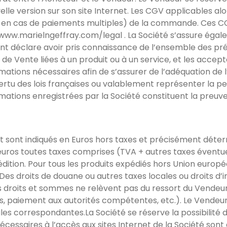
le version sur son site Internet. Les CGV applicables alo
Respire
 en cas de paiements multiples) de la commande. Ces CG
s://www.marielngeffray.com/legal . La Société s’assure ég
Plaisirs d’hiver
ient déclare avoir pris connaissance de l’ensemble des p
de Vente liées à un produit ou à un service, et les accepte
Octobre
rmations nécessaires afin de s’assurer de l’adéquation de l’
rtu des lois françaises ou valablement représenter la p
Famille
ormations enregistrées par la Société constituent la preu
Porte-Bonheur
Hiverning
net sont indiqués en Euros hors taxes et précisément déte
n euros toutes taxes comprises (TVA + autres taxes éventue
Âmes Soeurs
édition. Pour tous les produits expédiés hors Union euro
Des droits de douane ou autres taxes locales ou droits d’
Confidentiel
s droits et sommes ne relèvent pas du ressort du Vendeur.
s, paiement aux autorités compétentes, etc.). Le Vendeur i
J’veux du soleil !
es correspondantes.La Société se réserve la possibilité de
essaires à l’accès aux sites Internet de la Société sont à
Dessine-moi