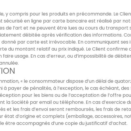
, y compris pour les produits en précommande. Le Clien
sécurisé en ligne par carte bancaire est réalisé par not
s de l’art et ne peuvent être lues au cours du transport su
édiatement débitée après vérification des informations. 
 donné par carte est irrévocable. En communiquant ses i
te du montant relatif au prix indiqué. Le Client confirme qu’
n faire usage. En cas d’erreur, ou d’impossibilité de débiter
annulée.
TION
mmation, « le consommateur dispose d’un délai de quator
ni à payer de pénalités, à l’exception, le cas échéant, des fr
ception pour les biens ou de l’acceptation de l’offre pou
nt la Société par email ou téléphone. En cas d’exercice du
és et les frais d’envoi seront remboursés, les frais de ret
ur état d’origine et complets (emballage, accessoires, not
ible être accompagnés d’une copie du justificatif d’achat.