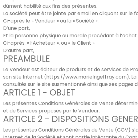
dûment habilité aux fins des présentes.
La société peut être jointe par email en cliquant sur le 
Ci-après le « Vendeur » ou la « Société ».
D’une part,
Et la personne physique ou morale procédant à l’achat d
Ci-après, « l’Acheteur », ou « le Client »
D’autre part,
PREAMBULE
Le Vendeur est éditeur de produits et de services de Pro
son site Internet (https://www.marielngeffray.com). La l
consultés sur le site susmentionné ainsi que ses pages d
ARTICLE 1 - OBJET
Les présentes Conditions Générales de Vente déterminent
et de Services proposés par le Vendeur.
ARTICLE 2 - DISPOSITIONS GENE
Les présentes Conditions Générales de Vente (CGV) s’app
Internet de la Société et sont partie intégrante du Contr