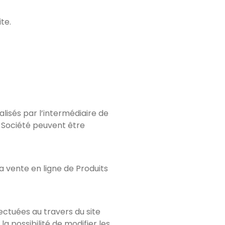
te.
alisés par l’intermédiaire de
a Société peuvent être
a vente en ligne de Produits
ectuées au travers du site
a possibilité de modifier les