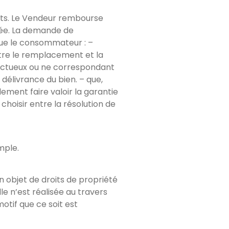
uits. Le Vendeur rembourse
ée. La demande de
que le consommateur : –
ntre le remplacement et la
fectueux ou ne correspondant
 délivrance du bien. – que,
ment faire valoir la garantie
choisir entre la résolution de
mple.
n objet de droits de propriété
le n’est réalisée au travers
otif que ce soit est