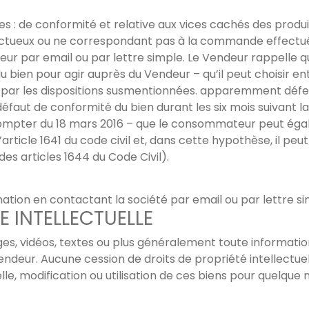
s : de conformité et relative aux vices cachés des prod
ctueux ou ne correspondant pas à la commande effectu
ur par email ou par lettre simple. Le Vendeur rappelle 
du bien pour agir auprès du Vendeur – qu’il peut choisir e
es par les dispositions susmentionnées. apparemment dé
défaut de conformité du bien durant les six mois suivant la
 compter du 18 mars 2016 – que le consommateur peut égale
rticle 1641 du code civil et, dans cette hypothèse, il peut 
des articles 1644 du Code Civil).
tion en contactant la société par email ou par lettre si
E INTELLECTUELLE
ges, vidéos, textes ou plus généralement toute informatio
vendeur. Aucune cession de droits de propriété intellectuel
e, modification ou utilisation de ces biens pour quelque m