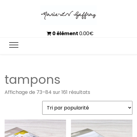
0 élément
0.00
€
tampons
Trié
Affichage de 73–84 sur 161 résultats
par
popularité