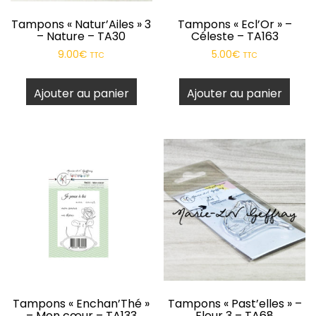
Tampons « Natur’Ailes » 3
Tampons « Ecl’Or » –
– Nature – TA30
Céleste – TA163
9.00
€
5.00
€
TTC
TTC
Ajouter au panier
Ajouter au panier
Tampons « Enchan’Thé »
Tampons « Past’elles » –
– Mon cœur – TA133
Fleur 3 – TA68