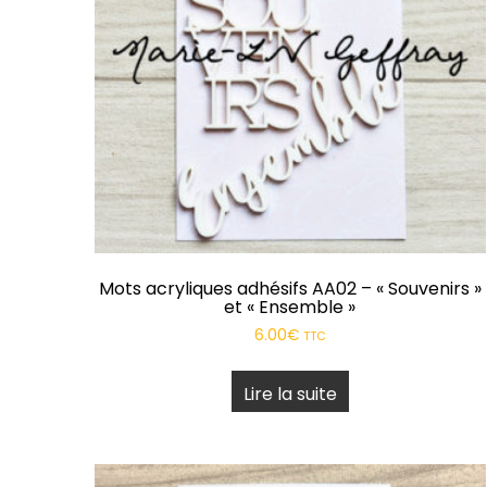
Mots acryliques adhésifs AA02 – « Souvenirs »
et « Ensemble »
6.00
€
TTC
Lire la suite