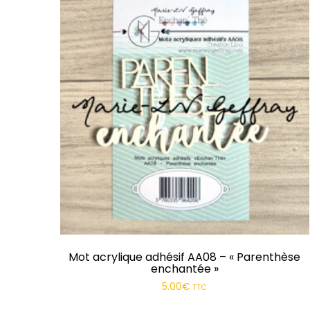
Mot acrylique adhésif AA08 – « Parenthèse
enchantée »
5.00
€
TTC