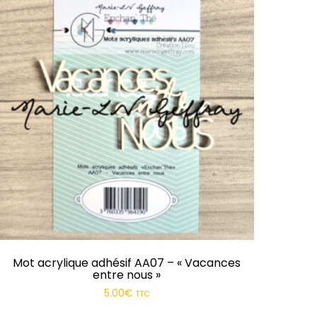
Mot acrylique adhésif AA07 – « Vacances
entre nous »
5.00
€
TTC