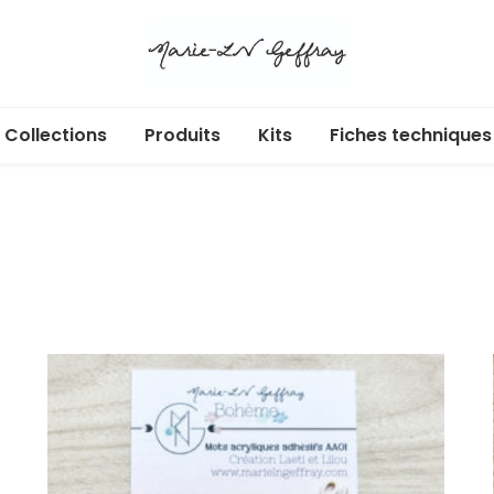
Collections
Produits
Kits
Fiches techniques
Libr’Air
Acryliques adhésifs
Cartes cadeaux
Ecl’Or
Albums et pochettes
Douces heures
Badges
Enchan’Thé
Box
Au jardin
Calendrier de l’Avent
Dans ma bulle
Dies
365 jours
Etiquettes à découper