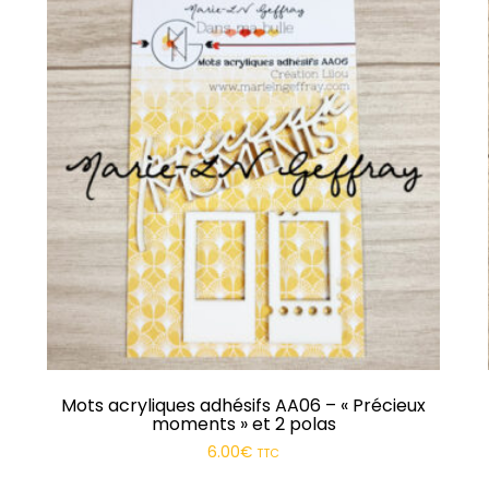
Respire
Plaisirs d’hiver
Octobre
Famille
Porte-Bonheur
Hiverning
Âmes Soeurs
Confidentiel
Mots acryliques adhésifs AA06 – « Précieux
moments » et 2 polas
J’veux du soleil !
6.00
€
TTC
Dessine-moi