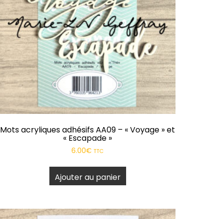
Mots acryliques adhésifs AA09 – « Voyage » et
« Escapade »
6.00
€
TTC
Ajouter au panier