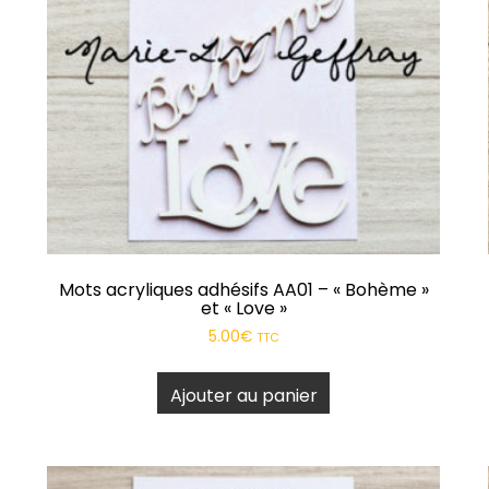
Mer Nature
Etiquettes adhésives
Bohème
Papiers
Pôl’air
Pochoirs
Hexagone Tour
Stickers en relief
Estiv’hâle
Tampons
Past’elles
Produits complémentaires
Mots acryliques adhésifs AA01 – « Bohème »
et « Love »
Festhiv
5.00
€
TTC
Trop Stylé
Ajouter au panier
Natur ailes
En attendant